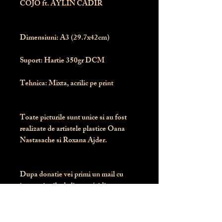
COJO ft. AYLIN CADIR
Dimensiuni:
 A3 (29.7x42cm)
Suport:
 Hartie 350gr DCM
Tehnica:
 Mixta, acrilic pe print
Toate picturile sunt unice si au fost 
realizate de artistele plastice Oana 
Nastasache si Roxana Ajder.
Dupa donatie vei primi un mail cu 
instructiunile de livrare / ridicare.
Banii obtinuti din donatia pentru 