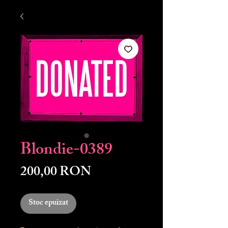
Blondie-0389
Preț
200,00 RON
Stoc epuizat