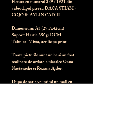
Pictura cu numarul
389
/ 1921 din
videoclipul piesei: DACA STIAM -
COJO ft. AYLIN CADIR
Dimensiuni:
 A3 (29.7x42cm)
Suport:
 Hartie 350gr DCM
Tehnica:
 Mixta, acrilic pe print
Toate picturile sunt unice si au fost 
realizate de artistele plastice Oana 
Nastasache si Roxana Ajder.
Dupa donatie vei primi un mail cu 
instructiunile de livrare / ridicare.
Banii obtinuti din donatia pentru 
aceasta pictura intra direct in contul 
Asociatiei Blondie: RO50 BTRL 
RONC RT06 6128 8303