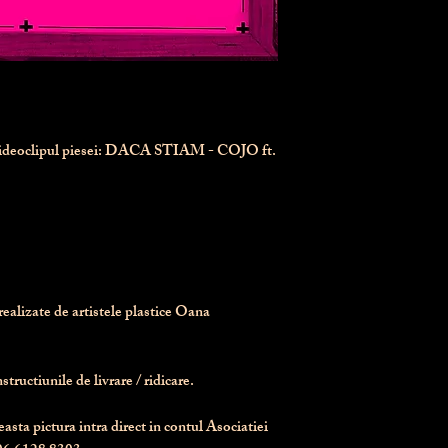
videoclipul piesei: DACA STIAM - COJO ft.
realizate de artistele plastice Oana 
tructiunile de livrare / ridicare.
asta pictura intra direct in contul Asociatiei 