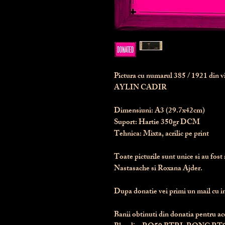
Pictura cu numarul
385
/ 1921 din 
AYLIN CADIR
Dimensiuni:
 A3 (29.7x42cm)
Suport:
 Hartie 350gr DCM
Tehnica:
 Mixta, acrilic pe print
Toate picturile sunt unice si au fost 
Nastasache si Roxana Ajder.
Dupa donatie vei primi un mail cu ins
Banii obtinuti din donatia pentru ace