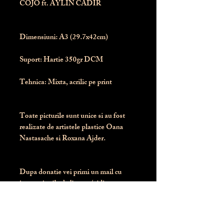
COJO ft. AYLIN CADIR
Dimensiuni:
 A3 (29.7x42cm)
Suport:
 Hartie 350gr DCM
Tehnica:
 Mixta, acrilic pe print
Toate picturile sunt unice si au fost 
realizate de artistele plastice Oana 
Nastasache si Roxana Ajder.
Dupa donatie vei primi un mail cu 
instructiunile de livrare / ridicare.
Banii obtinuti din donatia pentru 