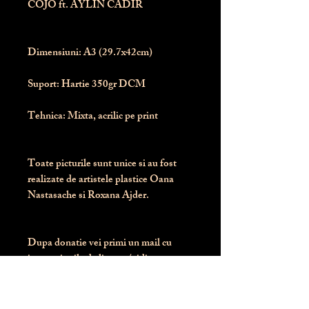
COJO ft. AYLIN CADIR
Dimensiuni:
 A3 (29.7x42cm)
Suport:
 Hartie 350gr DCM
Tehnica:
 Mixta, acrilic pe print
Toate picturile sunt unice si au fost 
realizate de artistele plastice Oana 
Nastasache si Roxana Ajder.
Dupa donatie vei primi un mail cu 
instructiunile de livrare / ridicare.
Banii obtinuti din donatia pentru 