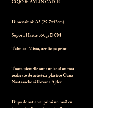
COJO ft. AYLIN CADIR
Dimensiuni:
 A3 (29.7x42cm)
Suport:
 Hartie 350gr DCM
Tehnica:
 Mixta, acrilic pe print
Toate picturile sunt unice si au fost 
realizate de artistele plastice Oana 
Nastasache si Roxana Ajder.
Dupa donatie vei primi un mail cu 
instructiunile de livrare / ridicare.
Banii obtinuti din donatia pentru 