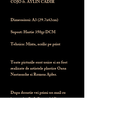
COJO ft. AYLIN CADIR
Dimensiuni:
 A3 (29.7x42cm)
Suport:
 Hartie 350gr DCM
Tehnica:
 Mixta, acrilic pe print
Toate picturile sunt unice si au fost 
realizate de artistele plastice Oana 
Nastasache si Roxana Ajder.
Dupa donatie vei primi un mail cu 
instructiunile de livrare / ridicare.
Banii obtinuti din donatia pentru 