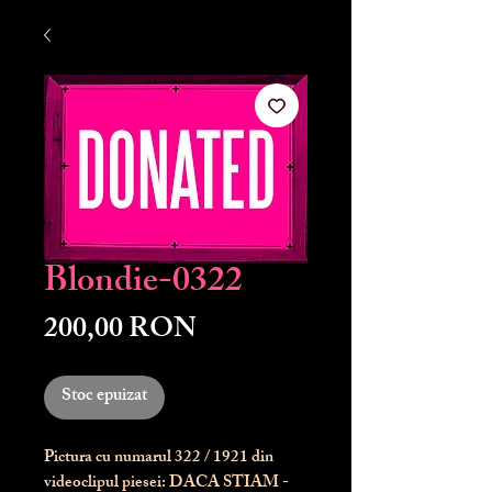
Blondie-0322
Preț
200,00 RON
Stoc epuizat
Pictura cu numarul
322
/ 1921 din
videoclipul piesei: DACA STIAM -