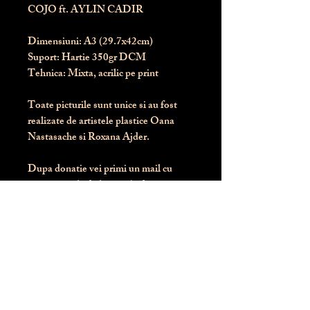
COJO ft. AYLIN CADIR
Dimensiuni:
 A3 (29.7x42cm)
Suport:
 Hartie 350gr DCM
Tehnica:
 Mixta, acrilic pe print
Toate picturile sunt unice si au fost 
realizate de artistele plastice Oana 
Nastasache si Roxana Ajder.
Dupa donatie vei primi un mail cu 
instructiunile de livrare / ridicare.
Banii obtinuti din donatia pentru 
aceasta pictura intra direct in contul 
Asociatiei Blondie: RO50 BTRL 
RONC RT06 6128 8303
Conform legii 287/2009, 