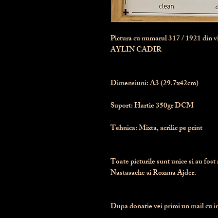
Pictura cu numarul
317
/ 1921 din 
AYLIN CADIR
Dimensiuni:
 A3 (29.7x42cm)
Suport:
 Hartie 350gr DCM
Tehnica:
 Mixta, acrilic pe print
Toate picturile sunt unice si au fost 
Nastasache si Roxana Ajder.
Dupa donatie vei primi un mail cu ins