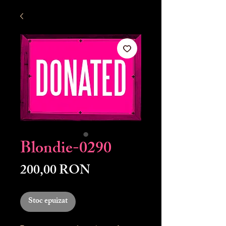
Blondie-0290
Preț
200,00 RON
Stoc epuizat