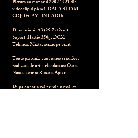
Pictura cu numarul
290
/ 1921 din
videoclipul piesei: DACA STIAM -
COJO ft. AYLIN CADIR
Dimensiuni:
 A3 (29.7x42cm)
Suport:
 Hartie 350gr DCM
Tehnica:
 Mixta, acrilic pe print
Toate picturile sunt unice si au fost 
realizate de artistele plastice Oana 
Nastasache si Roxana Ajder.
Dupa donatie vei primi un mail cu 
instructiunile de livrare / ridicare.
Banii obtinuti din donatia pentru 
aceasta pictura intra direct in contul 
Asociatiei Blondie: RO50 BTRL 
RONC RT06 6128 8303