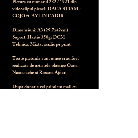
Pictura cu numarul
282
/ 1921 din
videoclipul piesei: DACA STIAM -
COJO ft. AYLIN CADIR
Dimensiuni:
 A3 (29.7x42cm)
Suport:
 Hartie 350gr DCM
Tehnica:
 Mixta, acrilic pe print
Toate picturile sunt unice si au fost 
realizate de artistele plastice Oana 
Nastasache si Roxana Ajder.
Dupa donatie vei primi un mail cu 
instructiunile de livrare / ridicare.
Banii obtinuti din donatia pentru 
aceasta pictura intra direct in contul 
Asociatiei Blondie: RO50 BTRL 
RONC RT06 6128 8303