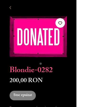
Blondie-0282
Preț
200,00 RON
Stoc epuizat