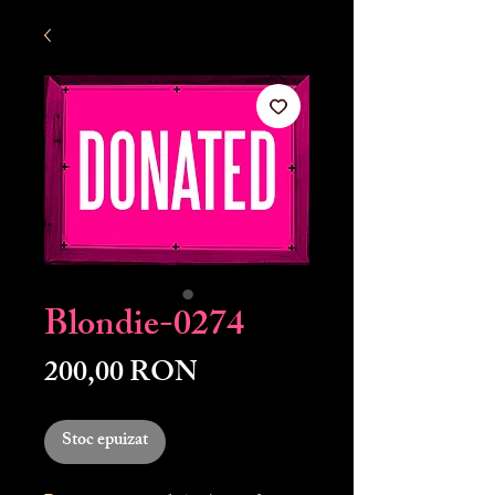
Blondie-0274
Preț
200,00 RON
Stoc epuizat