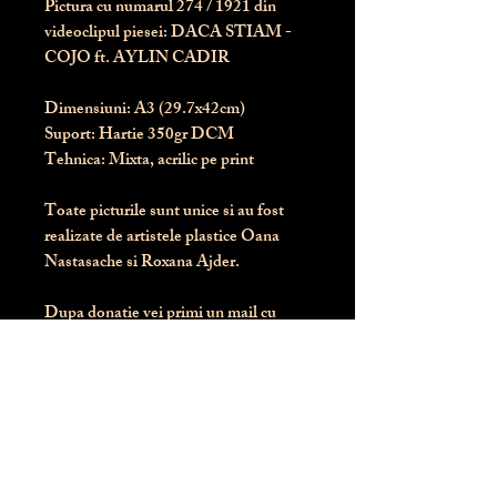
Pictura cu numarul
274
/ 1921 din
videoclipul piesei: DACA STIAM -
COJO ft. AYLIN CADIR
Dimensiuni:
 A3 (29.7x42cm)
Suport:
 Hartie 350gr DCM
Tehnica:
 Mixta, acrilic pe print
Toate picturile sunt unice si au fost 
realizate de artistele plastice Oana 
Nastasache si Roxana Ajder.
Dupa donatie vei primi un mail cu 
instructiunile de livrare / ridicare.
Banii obtinuti din donatia pentru 
aceasta pictura intra direct in contul 
Asociatiei Blondie: RO50 BTRL 
RONC RT06 6128 8303