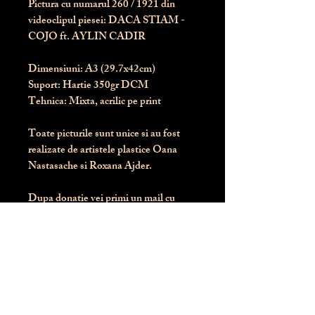
Pictura cu numarul
260
/ 1921 din
videoclipul piesei: DACA STIAM -
COJO ft. AYLIN CADIR
Dimensiuni:
 A3 (29.7x42cm)
Suport:
 Hartie 350gr DCM
Tehnica:
 Mixta, acrilic pe print
Toate picturile sunt unice si au fost 
realizate de artistele plastice Oana 
Nastasache si Roxana Ajder.
Dupa donatie vei primi un mail cu 
instructiunile de livrare / ridicare.
Banii obtinuti din donatia pentru 
aceasta pictura intra direct in contul 
Asociatiei Blondie: RO50 BTRL 
RONC RT06 6128 8303