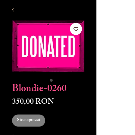
Blondie-0260
Preț
350,00 RON
Stoc epuizat