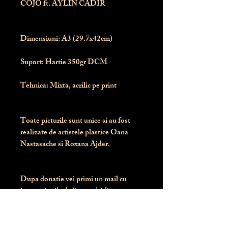
COJO ft. AYLIN CADIR
Dimensiuni:
 A3 (29.7x42cm)
Suport:
 Hartie 350gr DCM
Tehnica:
 Mixta, acrilic pe print
Toate picturile sunt unice si au fost 
realizate de artistele plastice Oana 
Nastasache si Roxana Ajder.
Dupa donatie vei primi un mail cu 
instructiunile de livrare / ridicare.
Banii obtinuti din donatia pentru 