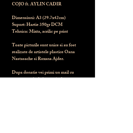
COJO ft. AYLIN CADIR
Dimensiuni:
 A3 (29.7x42cm)
Suport:
 Hartie 350gr DCM
Tehnica:
 Mixta, acrilic pe print
Toate picturile sunt unice si au fost 
realizate de artistele plastice Oana 
Nastasache si Roxana Ajder.
Dupa donatie vei primi un mail cu 
instructiunile de livrare / ridicare.
Banii obtinuti din donatia pentru 
aceasta pictura intra direct in contul 
Asociatiei Blondie: RO50 BTRL 
RONC RT06 6128 8303
Conform legii 287/2009, 