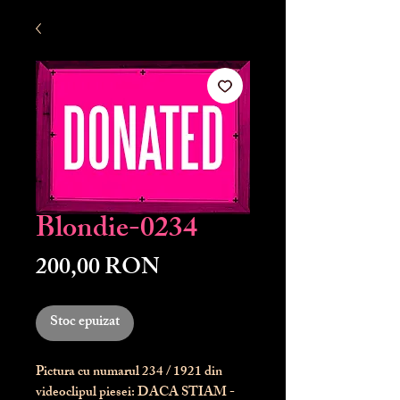
Blondie-0234
Preț
200,00 RON
Stoc epuizat
Pictura cu numarul
234
/ 1921 din
videoclipul piesei: DACA STIAM -