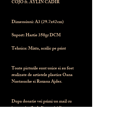
COJO ft. AYLIN CADIR
Dimensiuni:
 A3 (29.7x42cm)
Suport:
 Hartie 350gr DCM
Tehnica:
 Mixta, acrilic pe print
Toate picturile sunt unice si au fost 
realizate de artistele plastice Oana 
Nastasache si Roxana Ajder.
Dupa donatie vei primi un mail cu 
instructiunile de livrare / ridicare.
Banii obtinuti din donatia pentru 