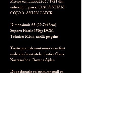
Pictura cu numarul
206
/ 1921 din
videoclipul piesei: DACA STIAM -
COJO ft. AYLIN CADIR
Dimensiuni:
 A3 (29.7x42cm)
Suport:
 Hartie 350gr DCM
Tehnica:
 Mixta, acrilic pe print
Toate picturile sunt unice si au fost 
realizate de artistele plastice Oana 
Nastasache si Roxana Ajder.
Dupa donatie vei primi un mail cu 
instructiunile de livrare / ridicare.
Banii obtinuti din donatia pentru 
aceasta pictura intra direct in contul 
Asociatiei Blondie: RO50 BTRL 
RONC RT06 6128 8303