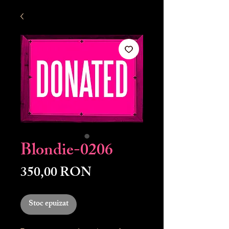
Blondie-0206
Preț
350,00 RON
Stoc epuizat