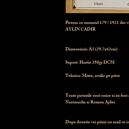
Pictura cu numarul
179
/ 1921 din 
AYLIN CADIR
Dimensiuni:
 A3 (29.7x42cm)
Suport:
 Hartie 350gr DCM
Tehnica:
 Mixta, acrilic pe print
Toate picturile sunt unice si au fost 
Nastasache si Roxana Ajder.
Dupa donatie vei primi un mail cu ins