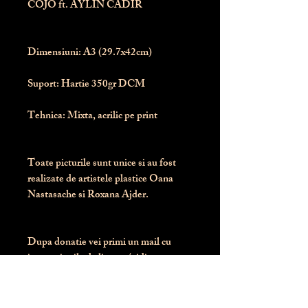
COJO ft. AYLIN CADIR
Dimensiuni:
 A3 (29.7x42cm)
Suport:
 Hartie 350gr DCM
Tehnica:
 Mixta, acrilic pe print
Toate picturile sunt unice si au fost 
realizate de artistele plastice Oana 
Nastasache si Roxana Ajder.
Dupa donatie vei primi un mail cu 
instructiunile de livrare / ridicare.
Banii obtinuti din donatia pentru 