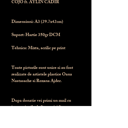
COJO ft. AYLIN CADIR
Dimensiuni:
 A3 (29.7x42cm)
Suport:
 Hartie 350gr DCM
Tehnica:
 Mixta, acrilic pe print
Toate picturile sunt unice si au fost 
realizate de artistele plastice Oana 
Nastasache si Roxana Ajder.
Dupa donatie vei primi un mail cu 
instructiunile de livrare / ridicare.
Banii obtinuti din donatia pentru 