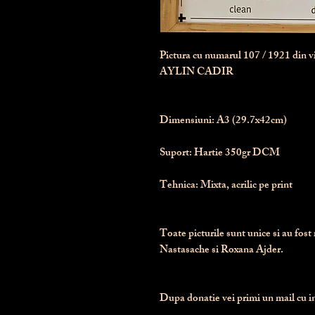
Pictura cu numarul
107
/ 1921 din 
AYLIN CADIR
Dimensiuni:
 A3 (29.7x42cm)
Suport:
 Hartie 350gr DCM
Tehnica:
 Mixta, acrilic pe print
Toate picturile sunt unice si au fost 
Nastasache si Roxana Ajder.
Dupa donatie vei primi un mail cu ins