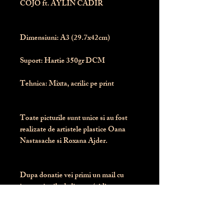
COJO ft. AYLIN CADIR
Dimensiuni:
 A3 (29.7x42cm)
Suport:
 Hartie 350gr DCM
Tehnica:
 Mixta, acrilic pe print
Toate picturile sunt unice si au fost 
realizate de artistele plastice Oana 
Nastasache si Roxana Ajder.
Dupa donatie vei primi un mail cu 
instructiunile de livrare / ridicare.
Banii obtinuti din donatia pentru 