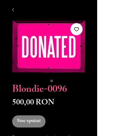
Blondie-0096
Preț
500,00 RON
Stoc epuizat