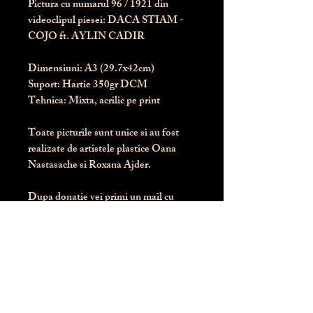
Pictura cu numarul
96
/ 1921 din
videoclipul piesei: DACA STIAM -
COJO ft. AYLIN CADIR
Dimensiuni:
 A3 (29.7x42cm)
Suport:
 Hartie 350gr DCM
Tehnica:
 Mixta, acrilic pe print
Toate picturile sunt unice si au fost 
realizate de artistele plastice Oana 
Nastasache si Roxana Ajder.
Dupa donatie vei primi un mail cu 
instructiunile de livrare / ridicare.
Banii obtinuti din donatia pentru 
aceasta pictura intra direct in contul 
Asociatiei Blondie: RO50 BTRL 
RONC RT06 6128 8303