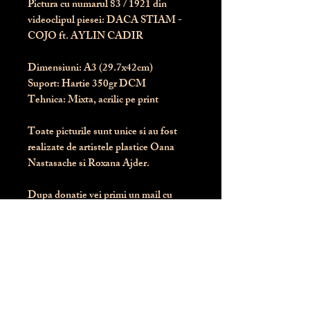
Pictura cu numarul
83
/ 1921 din
videoclipul piesei: DACA STIAM -
COJO ft. AYLIN CADIR
Dimensiuni:
 A3 (29.7x42cm)
Suport:
 Hartie 350gr DCM
Tehnica:
 Mixta, acrilic pe print
Toate picturile sunt unice si au fost 
realizate de artistele plastice Oana 
Nastasache si Roxana Ajder.
Dupa donatie vei primi un mail cu 
instructiunile de livrare / ridicare.
Banii obtinuti din donatia pentru 
aceasta pictura intra direct in contul 
Asociatiei Blondie: RO50 BTRL 
RONC RT06 6128 8303