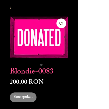
Blondie-0083
Preț
200,00 RON
Stoc epuizat