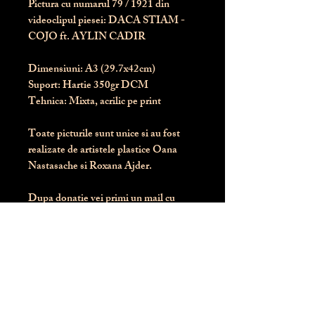
Pictura cu numarul
79
/ 1921 din
videoclipul piesei: DACA STIAM -
COJO ft. AYLIN CADIR
Dimensiuni:
 A3 (29.7x42cm)
Suport:
 Hartie 350gr DCM
Tehnica:
 Mixta, acrilic pe print
Toate picturile sunt unice si au fost 
realizate de artistele plastice Oana 
Nastasache si Roxana Ajder.
Dupa donatie vei primi un mail cu 
instructiunile de livrare / ridicare.
Banii obtinuti din donatia pentru 
aceasta pictura intra direct in contul 
Asociatiei Blondie: RO50 BTRL 
RONC RT06 6128 8303