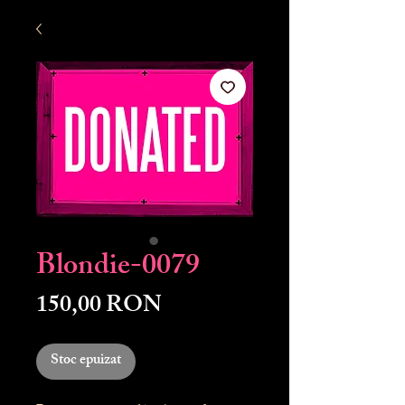
Blondie-0079
Preț
150,00 RON
Stoc epuizat