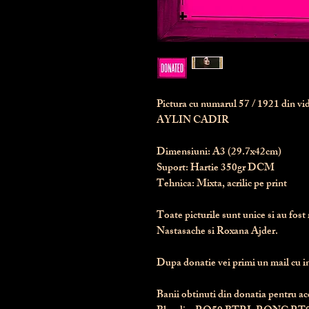
Pictura cu numarul
57
/ 1921 din v
AYLIN CADIR
Dimensiuni:
 A3 (29.7x42cm)
Suport:
 Hartie 350gr DCM
Tehnica:
 Mixta, acrilic pe print
Toate picturile sunt unice si au fost 
Nastasache si Roxana Ajder.
Dupa donatie vei primi un mail cu ins
Banii obtinuti din donatia pentru ace