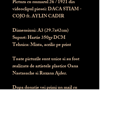
Pictura cu numarul
26
/ 1921 din
videoclipul piesei: DACA STIAM -
COJO ft. AYLIN CADIR
Dimensiuni:
 A3 (29.7x42cm)
Suport:
 Hartie 350gr DCM
Tehnica:
 Mixta, acrilic pe print
Toate picturile sunt unice si au fost 
realizate de artistele plastice Oana 
Nastasache si Roxana Ajder.
Dupa donatie vei primi un mail cu 
instructiunile de livrare / ridicare.
Banii obtinuti din donatia pentru 
aceasta pictura intra direct in contul 
Asociatiei Blondie: RO50 BTRL 
RONC RT06 6128 8303