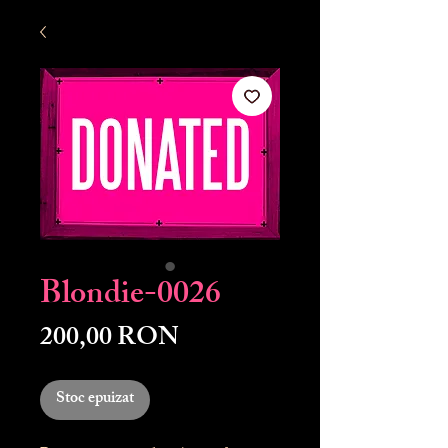
Blondie-0026
Preț
200,00 RON
Stoc epuizat