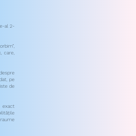
e-al 2-
orbim”,
, care,
despre
dat, pe
iste de
e exact
itățile
 traume