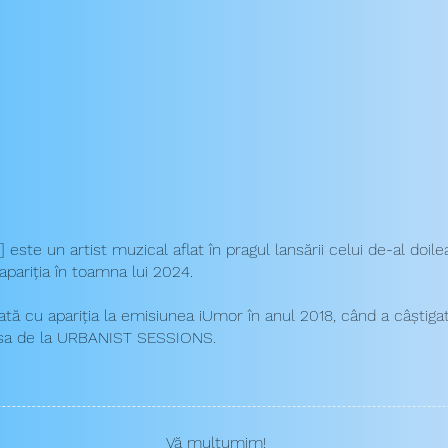
] este un artist muzical aflat în pragul lansării celui de-al doile
apariția în toamna lui 2024.
ată cu apariția la emisiunea iUmor în anul 2018, când a câștiga
a sa de la URBANIST SESSIONS.
Vă mulțumim!