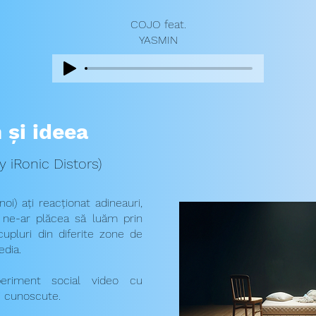
COJO feat.
YASMIN
 și ideea
y iRonic Distors)
i) ați reacționat adineauri,
a ne-ar plăcea să luăm prin
cupluri din diferite zone de
edia.
riment social video cu
i cunoscute.