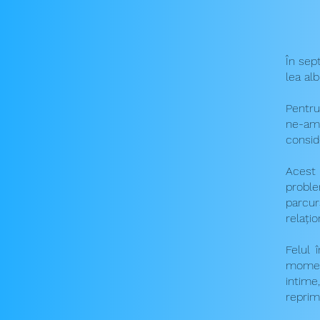
În sep
lea al
Pentru
ne-am 
consid
Acest 
proble
parcur
relațio
Felul 
moment
intime
reprim