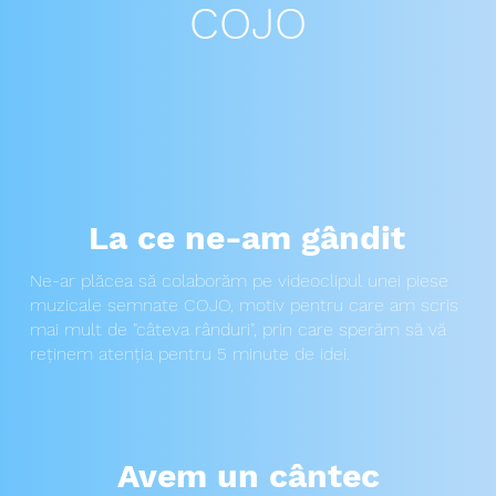
COJO
La ce ne-am gândit
Ne-ar plăcea să colaborăm pe videoclipul unei piese
muzicale semnate COJO, motiv pentru care am scris
mai mult de "câteva rânduri", prin care sperăm să vă
reținem atenția pentru 5 minute de idei.
Avem un cântec