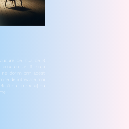
bucure de ziua de 8
 lansarea ar fi prea
oi ne dorim prin acest
emne de întrebăre mai
ă piesă cu un mesaj cu
meii.