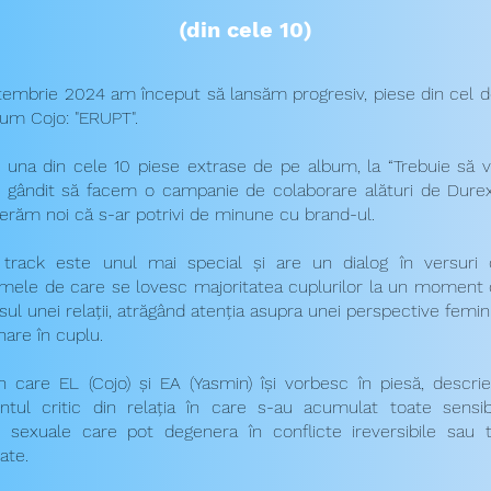
(din cele 10)
tembrie 2024 am început să lansăm progresiv, piese din cel d
bum Cojo: "ERUPT".
 una din cele 10 piese extrase de pe album, la “Trebuie să v
gândit să facem o campanie de colaborare alături de Durex
erăm noi că s-ar potrivi de minune cu brand-ul.
track este unul mai special și are un dialog în versuri 
mele de care se lovesc majoritatea cuplurilor la un moment 
sul unei relații, atrăgând atenția asupra unei perspective femin
nare în cuplu.
în care EL (Cojo) și EA (Yasmin) își vorbesc în piesă, descri
ul critic din relația în care s-au acumulat toate sensibil
, sexuale care pot degenera în conflicte ireversibile sau
ate.