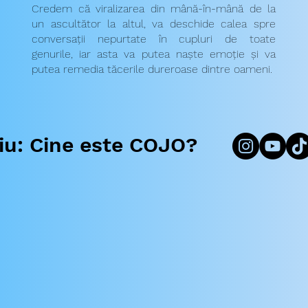
Credem că viralizarea din mână-în-mână de la
un ascultător la altul, va deschide calea spre
conversații nepurtate în cupluri de toate
genurile, iar asta va putea naște emoție și va
putea remedia tăcerile dureroase dintre oameni.
iu: Cine este COJO?