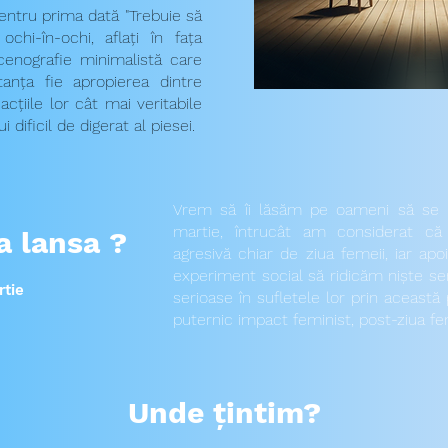
entru prima dată "Trebuie să
ochi-în-ochi, aflați în fața
scenografie minimalistă care
tanța fie apropierea dintre
cțiile lor cât mai veritabile
 dificil de digerat al piesei.
Vrem să îi lăsăm pe oameni să se 
martie, întrucât am considerat că
a lansa ?
agresivă chiar de ziua femeii, iar ap
experiment social să ridicăm niște s
rtie
serioase în sufletele lor prin aceast
puternic impact feminist, post-ziua fe
Unde țintim?