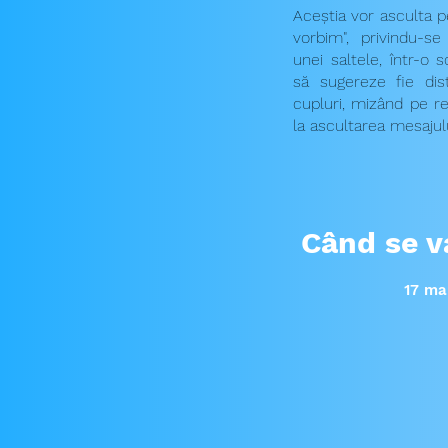
Aceștia vor asculta p
vorbim", privindu-se 
unei saltele, într-o 
să sugereze fie dis
cupluri, mizând pe rea
la ascultarea mesajului
Când se v
17 ma