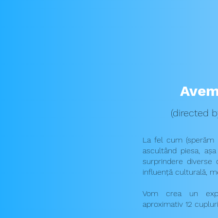
Avem
(directed b
La fel cum (sperăm no
ascultând piesa, aș
surprindere diverse 
influență culturală, m
Vom crea un expe
aproximativ 12 cuplur